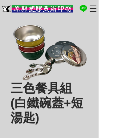
三色餐具組
(白鐵碗蓋+短
湯匙)