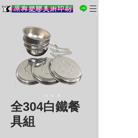
全304白鐵餐
具組