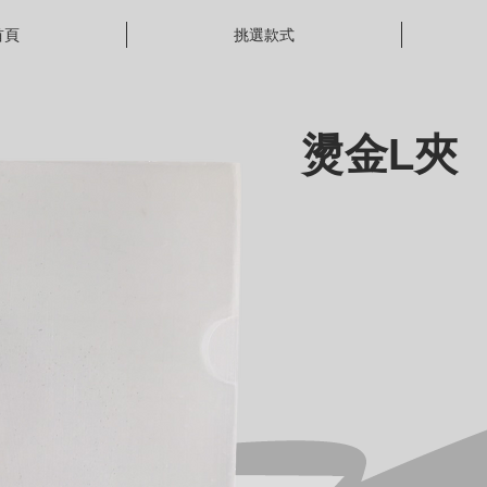
首頁
挑選款式
燙金L夾