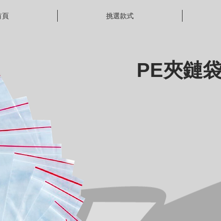
首頁
挑選款式
PE夾鏈